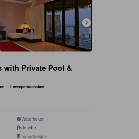
 with Private Pool &
nen
1 tweepersoonsbed
Waterkoker
douche
handdoeken