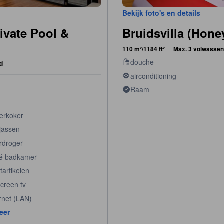
Bekijk foto's en details
rivate Pool &
Bruidsvilla (Hone
110 m²/1184 ft²
Max. 3 volwasse
douche
ed
airconditioning
Raam
erkoker
jassen
rdroger
vé badkamer
etartikelen
screen tv
ernet (LAN)
eer