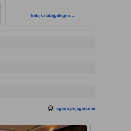
Bekijk nabijgelegen
bezienswaardigheden
agoda prijsgarantie