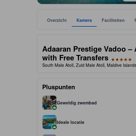
Overzicht
Kamers
Faciliteiten
Het aantal sterren wordt door de accommodatie aange
tooltip
5 sterren van de 5
Adaaran Prestige Vadoo – 
with Free Transfers
South Male Atoll, Zuid Male Atoll, Maldive Island
Pluspunten
Geweldig zwembad
Ideale locatie