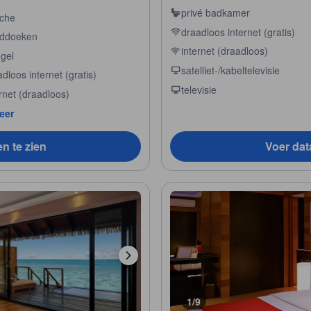
privé badkamer
che
draadloos internet (gratis)
ddoeken
internet (draadloos)
egel
satelliet-/kabeltelevisie
dloos internet (gratis)
televisie
rnet (draadloos)
eer
en te zien
Voer data
1/9