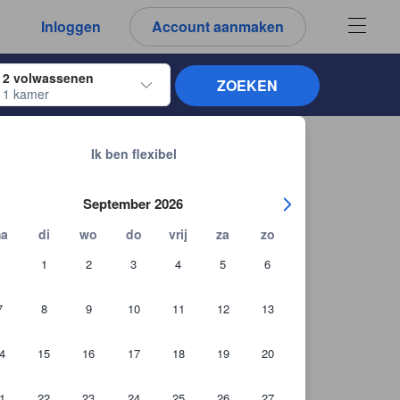
d authentiek.
Inloggen
Account aanmaken
te navigeren, druk op Enter om te selecteren
2 volwassenen
ZOEKEN
1 kamer
estoetsen om door de incheck- en uitcheckdatums te navigeren. Na het select
Ter
n Prestige Vadoo – Adults Only Premium All Inclusive with Free Transfers
Ik ben flexibel
September 2026
a
di
wo
do
vrij
za
zo
1
2
3
4
5
6
7
8
9
10
11
12
13
4
15
16
17
18
19
20
+16 gastenfoto's
1
22
23
24
25
26
27