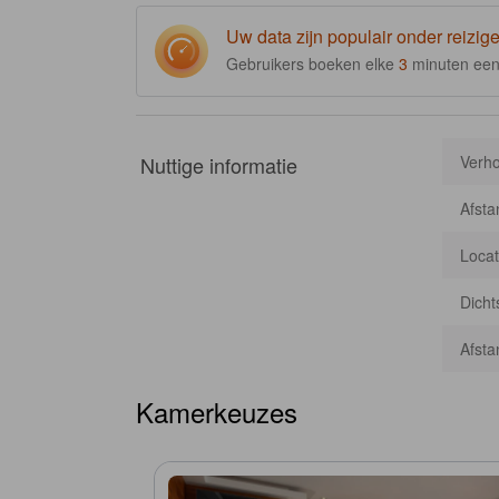
Uw data zijn populair onder reizige
Gebruikers boeken elke
3
minuten een
Nuttige informatie
Verho
Afsta
Locat
Dicht
Afsta
Kamerkeuzes