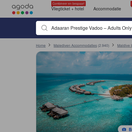
Trend van recente beoordelingen
Alle beoordelingen op Agoda zijn van geverifieerde gasten die een verb
Service
Restaurantopties
Paren
Bereikbaarheid vanaf de luchthaven
Kamercomfort
Atmosfeer
Uitchecken
Kamergrootte
Bar
tooltip
tooltip
tooltip
tooltip
tooltip
tooltip
tooltip
tooltip
tooltip
tooltip
tooltip
tooltip
tooltip
tooltip
tooltip
tooltip
tooltip
tooltip
tooltip
tooltip
tooltip
tooltip
tooltip
tooltip
tooltip
tooltip
tooltip
tooltip
tooltip
tooltip
tooltip
tooltip
tooltip
tooltip
tooltip
tooltip
tooltip
tooltip
tooltip
tooltip
tooltip
tooltip
tooltip
tooltip
tooltip
tooltip
tooltip
tooltip
tooltip
tooltip
tooltip
tooltip
tooltip
tooltip
tooltip
tooltip
tooltip
tooltip
tooltip
tooltip
tooltip
tooltip
tooltip
tooltip
tooltip
tooltip
tooltip
tooltip
tooltip
tooltip
tooltip
tooltip
tooltip
tooltip
tooltip
tooltip
tooltip
tooltip
tooltip
tooltip
tooltip
tooltip
tooltip
tooltip
tooltip
tooltip
tooltip
tooltip
sentiment-positive-indicator
sentiment-negative-indicator
sentiment-positive-indicator
sentiment-negative-indicator
sentiment-positive-indicator
sentiment-positive-indicator
sentiment-positive-indicator
sentiment-positive-indicator
sentiment-positive-indicator
sentiment-positive-indicator
sentiment-positive-indicator
Sunrise Water Villa with Private Pool & Jacuzzi
Uitzicht: Oceaan (gedeeltelijk uitzicht)
Waterkoker
aparte douche en bad
bad
badjassen
douche
haardroger
handdoeken
privé badkamer
spiegel
toiletartikelen
draadloos internet (gratis)
flatscreen tv
internet (draadloos)
internet (LAN)
Honeymoon Villas with Private Pool & Jacuzzi
Uitzicht: Zee
Waterkoker
bad
douche
haardroger
handdoeken
privé badkamer
toiletartikelen
draadloos internet (gratis)
flatscreen tv
internet (draadloos)
internet (LAN)
satelliet-/kabeltelevisie
telefoon
televisie
Sunset Water Villa with Private Pool & Jacuzzi
Uitzicht: Oceaan
Waterkoker
bad
badjassen
douche
haardroger
handdoeken
privé badkamer
spiegel
toiletartikelen
draadloos internet (gratis)
flatscreen tv
internet (draadloos)
internet (LAN)
satelliet-/kabeltelevisie
Bruidsvilla (Honeymoon Villa)
douche
telefoon
airconditioning
bureau
Raam
rookvrije kamers beschikbaar
Villa Huwelijksreis (Villa Honeymoon)
Villa Boven het Water (Overwater Villa)
Uitzicht: Oceaan
douche
airconditioning
rookvrije kamers beschikbaar
Sunset Water Villa with Private Pool & Jacuzzi - - Premium All Inclusive with
Sunrise Water Villa with Private Pool & Jacuzzi - Premium All Inclusive with 
Overwater Villa with Jacuzzi
Uitzicht: Oceaan
Waterkoker
bad
douche
haardroger
privé badkamer
spiegel
toiletartikelen
draadloos internet (gratis)
flatscreen tv
internet (draadloos)
internet (LAN)
satelliet-/kabeltelevisie
telefoon
televisie
Sunset Overwater Villa With Plunge Pool And Jacuzzi
Uitzicht: Zwembad
douche
handdoeken
telefoon
airconditioning
bureau
rookvrije kamers beschikbaar
Meer informatie
Score voor Hygiëne van 9.1 van de 10
Score voor Faciliteiten van 8.5 van de 10
Score voor Ligging van 9.1 van de 10, een hoge score in Maldive Islands
Score voor Kamercomfort en kwaliteit van 8.7 van de 10
Score voor Service van 8.9 van de 10
Score voor Verhouding prijs/kwaliteit van 8.4 van de 10
Genavigeerd naar beoordelingspagina 1
Genavigeerd naar beoordelingspagina 1
Combineer en bespaar!
Mentioned in 12 reviews
Mentioned in 8 reviews
Mentioned in 5 reviews
Mentioned in 4 reviews
Mentioned in 4 reviews
Mentioned in 3 reviews
Mentioned in 2 reviews
Mentioned in 2 reviews
Mentioned in 1 reviews
Vliegticket + hotel
Accommodatie
De 10 meest recente door de accommodatie ontvangen geverif
91% Positive
87% Positive
100% Positive
100% Positive
100% Positive
100% Positive
100% Positive
100% Positive
100% Positive
10
10
8,8
10
9,2
9,2
10
10
10
10
8% Unfavourable
12% Unfavourable
Begin met het typen van de naam van de accommodatie o
Meest recente
Home
Malediven Accommodaties
(
2.940
)
Maldive 
B