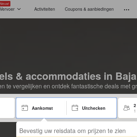
Nieuw!
Vervoer
Activiteiten
Coupons & aanbiedingen
els & accommodaties in Baj
n te vergelijken en ontdek fantastische deals met g
2
Aankomst
Uitchecken
1
Bevestig uw reisdata om prijzen te zien