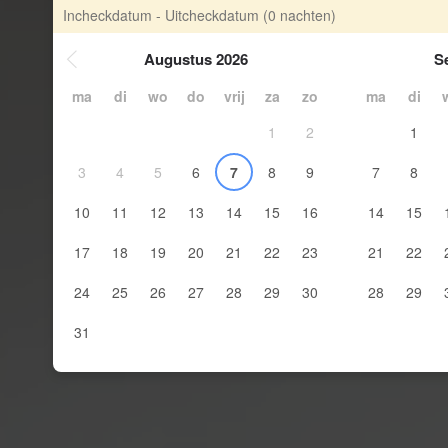
Incheckdatum - Uitcheckdatum
(0 nachten)
Augustus 2026
S
ma
di
wo
do
vrij
za
zo
ma
di
1
2
1
3
4
5
6
7
8
9
7
8
10
11
12
13
14
15
16
14
15
17
18
19
20
21
22
23
21
22
24
25
26
27
28
29
30
28
29
31