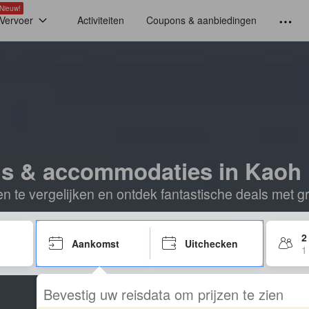
Nieuw!
Vervoer
Activiteiten
Coupons & aanbiedingen
ls & accommodaties in Kaoh
n te vergelijken en ontdek fantastische deals met g
2
Aankomst
Uitchecken
1
Bevestig uw reisdata om prijzen te zien