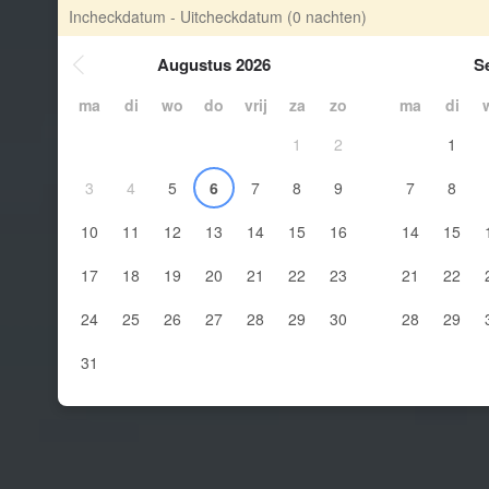
Incheckdatum - Uitcheckdatum
(0 nachten)
Augustus 2026
S
ma
di
wo
do
vrij
za
zo
ma
di
1
2
1
3
4
5
6
7
8
9
7
8
10
11
12
13
14
15
16
14
15
17
18
19
20
21
22
23
21
22
24
25
26
27
28
29
30
28
29
31