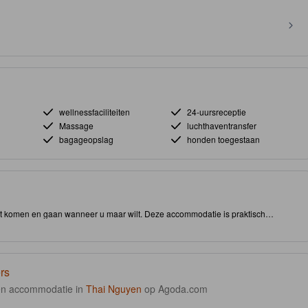
wellnessfaciliteiten
24-uursreceptie
Massage
luchthaventransfer
bagageopslag
honden toegestaan
kunt komen en gaan wanneer u maar wilt. Deze accommodatie is praktisch
tbij attracties en interessante dineergelegenheden bent. Deze hoogwaardige
sten op locatie toegang tot een massage, stoombad en restaurant.
rs
n accommodatie in
Thai Nguyen
op Agoda.com