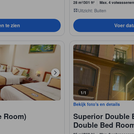
28 m²/301 ft²
Max. 4 volwassenen
Uitzicht: Buiten
en te zien
Voer data
1/1
Bekijk foto's en details
le Room)
Superior Double 
Double Bed Roo