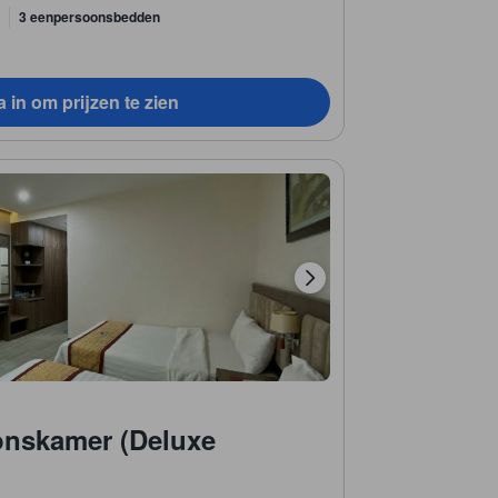
3 eenpersoonsbedden
 in om prijzen te zien
onskamer (Deluxe