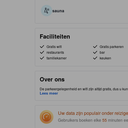
sauna
Faciliteiten
Gratis wifi
Gratis parkeren
restaurants
bar
familiekamer
keuken
Over ons
De parkeergelegenheid en wifi zijn altijd gratis, dus u 
gelegen in Thai Nguyen in Thai Nguyen, waardoor u dich
Lees meer
accommodatie is beoordeeld met 3.0 sterren en biedt ga
Uw data zijn populair onder reizige
Gebruikers boeken elke
55
minuten ee