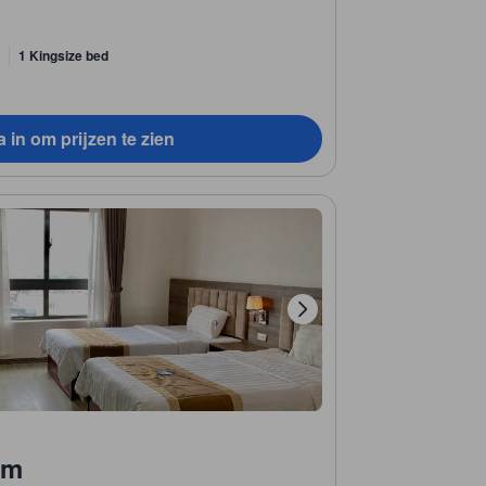
1 Kingsize bed
 in om prijzen te zien
om