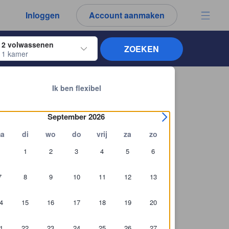
d authentiek.
Inloggen
Account aanmaken
te navigeren, druk op Enter om te selecteren
2 volwassenen
ZOEKEN
1 kamer
estoetsen om door de incheck- en uitcheckdatums te navigeren. Na het select
Terug naar zoekresultaten
Ik ben flexibel
September 2026
a
di
wo
do
vrij
za
zo
1
2
3
4
5
6
7
8
9
10
11
12
13
4
15
16
17
18
19
20
1
22
23
24
25
26
27