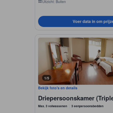
Uitzicht: Buiten
Voer data in om prijz
1/5
Bekijk foto's en details
Driepersoonskamer (Trip
Max. 3 volwassenen
3 eenpersoonsbedden