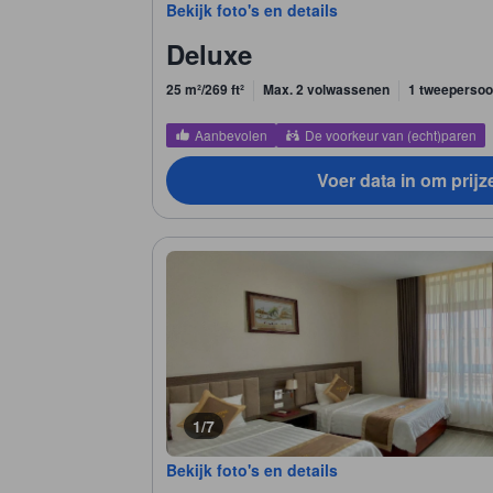
Bekijk foto's en details
Deluxe
25 m²/269 ft²
Max. 2 volwassenen
1 tweeperso
Aanbevolen
De voorkeur van (echt)paren
Voer data in om prijz
1/7
Bekijk foto's en details