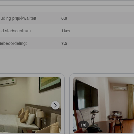
uding prijs/kwaliteit
6,9
nd stadscentrum
1km
iebeoordeling:
7,5
1/8