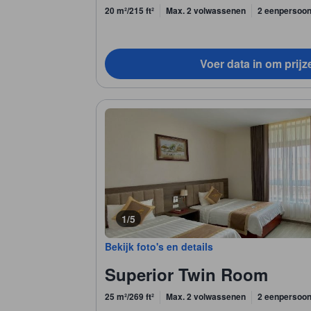
20 m²/215 ft²
Max. 2 volwassenen
2 eenpersoo
Voer data in om prijz
1/5
Bekijk foto's en details
Superior Twin Room
25 m²/269 ft²
Max. 2 volwassenen
2 eenpersoo