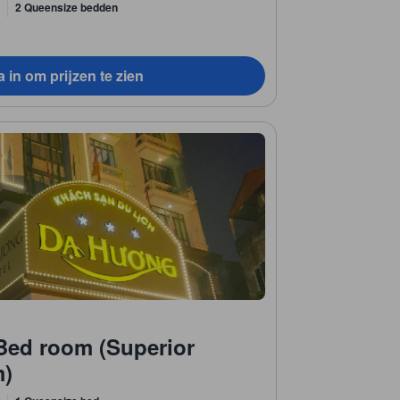
2 Queensize bedden
 in om prijzen te zien
Bed room (Superior
m)