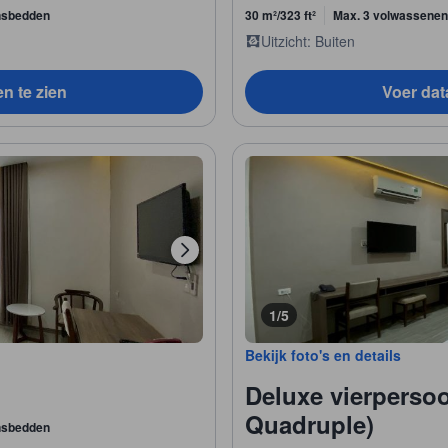
nsbedden
30 m²/323 ft²
Max. 3 volwassenen
Uitzicht: Buiten
en te zien
Voer data
1/5
Bekijk foto's en details
Deluxe vierperso
Quadruple)
nsbedden