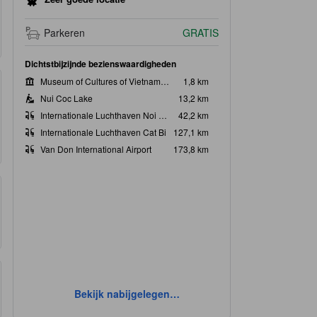
Parkeren
GRATIS
Dichtstbijzijnde bezienswaardigheden
Museum of Cultures of Vietnam's Ethnic Groups
1,8 km
Nui Coc Lake
13,2 km
Internationale Luchthaven Noi Bai
42,2 km
Internationale Luchthaven Cat Bi
127,1 km
Van Don International Airport
173,8 km
Bekijk nabijgelegen
bezienswaardigheden