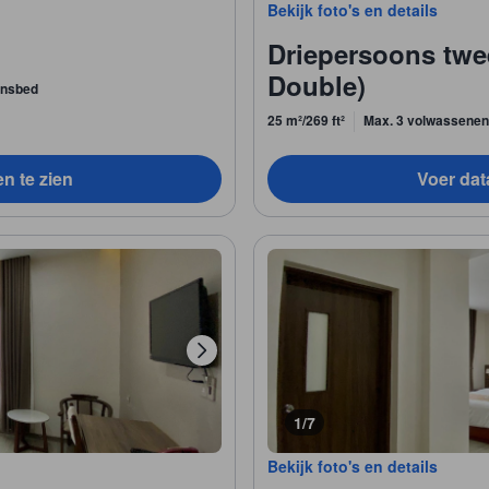
Bekijk foto's en details
Driepersoons twe
Double)
onsbed
25 m²/269 ft²
Max. 3 volwassenen
en te zien
Voer data
1/7
Bekijk foto's en details