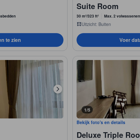
Suite Room
nsbedden
30 m²/323 ft²
Max. 2 volwassenen
Uitzicht: Buiten
en te zien
Voer data
1/5
Bekijk foto's en details
Deluxe Triple Ro