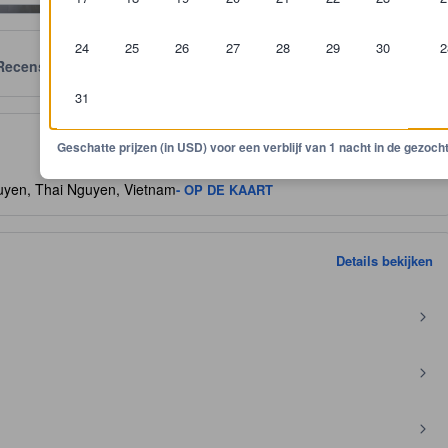
24
25
26
27
28
29
30
2
Recensies
Locatie
Voorwaarden
31
geven als een richtlijn voor comfort, faciliteiten, en voorzieningen d
Geschatte prijzen (in USD) voor een verblijf van 1 nacht in de gezo
uyen, Thai Nguyen, Vietnam
- OP DE KAART
Details bekijken