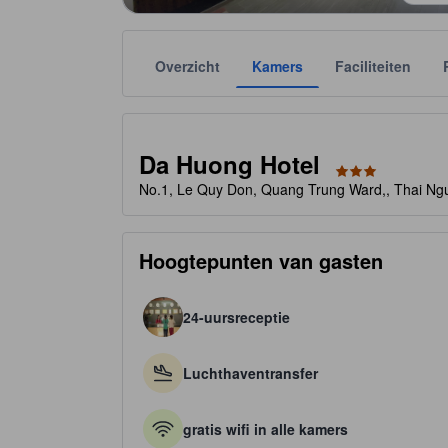
Overzicht
Kamers
Faciliteiten
Het aantal sterren wordt door de accommodatie aange
tooltip
3 sterren van de 5
Da Huong Hotel
No.1, Le Quy Don, Quang Trung Ward,, Thai Ng
Hoogtepunten van gasten
24-uursreceptie
Luchthaventransfer
gratis wifi in alle kamers