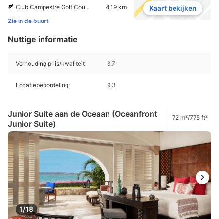
Club Campestre Golf Course
4,19 km
Kaart bekijken
Zie in de buurt
Nuttige informatie
Verhouding prijs/kwaliteit
8.7
Locatiebeoordeling:
9.3
Junior Suite aan de Oceaan (Oceanfront
72 m²/775 ft²
Junior Suite)
1/18