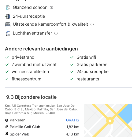
Glanzend schoon
24-uursreceptie
Uitstekende kamercomfort & kwaliteit
Luchthaventransfer
Andere relevante aanbiedingen
privéstrand
Gratis wifi
Zwembad met uitzicht
Gratis parkeren
wellnessfaciliteiten
24-uursreceptie
fitnesscentrum
restaurants
9.3
Bijzondere locatie
Km. 7.5 Carretera Transpeninsular, San Jose Del
Cabo, B.C.S., Mexico, Palmilla, San José del Cabo,
Baja California Sur, Mexico, 23400
Parkeren
GRATIS
Palmilla Golf Club
1,82 km
Spider Web
4,13 km