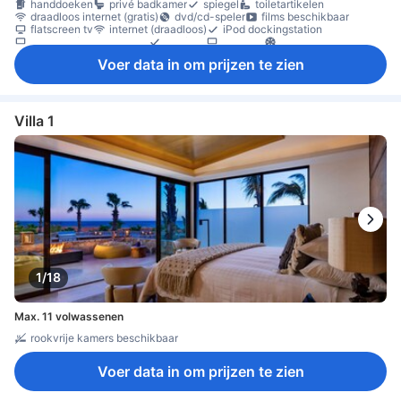
handdoeken
privé badkamer
spiegel
toiletartikelen
draadloos internet (gratis)
dvd/cd-speler
films beschikbaar
flatscreen tv
internet (draadloos)
iPod dockingstation
satelliet-/kabeltelevisie
telefoon
televisie
airconditioning
beddengoed
privé-ingang
slippers
ventilator
Voer data in om prijzen te zien
verduisteringsgordijnen
wekker
wekservice
gratis fles water
koelkast
koffie-/thee faciliteiten
magnetron
minibar
aparte eetruimte
balkon/terras
bureau
gekoppelde kamer(s) beschikbaar
privézwembad
zitruimte
kledingkast
strijkfaciliteiten
kluis in de kamer
Villa 1
rookvrije kamers beschikbaar
1/18
Max. 11 volwassenen
rookvrije kamers beschikbaar
Voer data in om prijzen te zien