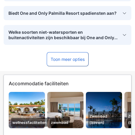
Biedt One and Only Palmilla Resort spadiensten aan?
Welke soorten niet-watersporten en
buitenactiviteiten zijn beschikbaar bij One and Only
Palmilla Resort?
Toon meer opties
Accommodatie faciliteiten
Zwembad
Zw
wellnessfaciliteiten
zwembad
(binnen)
(bu