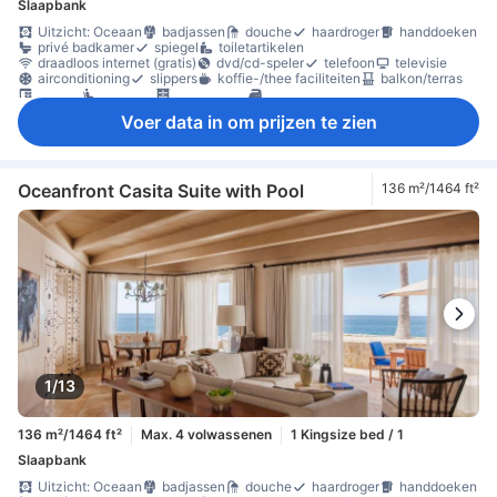
Slaapbank
Uitzicht: Oceaan
badjassen
douche
haardroger
handdoeken
privé badkamer
spiegel
toiletartikelen
draadloos internet (gratis)
dvd/cd-speler
telefoon
televisie
airconditioning
slippers
koffie-/thee faciliteiten
balkon/terras
bureau
zitruimte
kledingkast
strijkfaciliteiten
kluis in de kamer
rookvrije kamers beschikbaar
Voer data in om prijzen te zien
Oceanfront Casita Suite with Pool
136 m²/1464 ft²
1/13
136 m²/1464 ft²
Max. 4 volwassenen
1 Kingsize bed / 1
Slaapbank
Uitzicht: Oceaan
badjassen
douche
haardroger
handdoeken