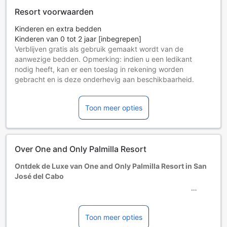
Resort voorwaarden
Kinderen en extra bedden
Kinderen van 0 tot 2 jaar [inbegrepen]
Verblijven gratis als gebruik gemaakt wordt van de
aanwezige bedden. Opmerking: indien u een ledikant
nodig heeft, kan er een toeslag in rekening worden
gebracht en is deze onderhevig aan beschikbaarheid.
Kinderen van 3 tot 11 jaar [inbegrepen]
Verblijf gratis indien gebruik wordt gemaakt van aanwezige
Toon meer opties
bedden.
Gasten van 12 jaar en ouder worden als volwassenen
aangemerkt.
Extra bedden zijn afhankelijk van het gekozen kamertype.
Over One and Only Palmilla Resort
Raadpleeg het beleid van de desbetreffende kamer voor
nadere informatie.
Ontdek de Luxe van One and Only Palmilla Resort in San
Als u meer dan 5 kamers boekt, kunnen er afwijkende
José del Cabo
voorwaarden en extra toeslagen gelden.
Welkom bij het One and Only Palmilla Resort, een
weelderige vijfsterrenbestemming gelegen in het
betoverende San José del Cabo, Mexico. Dit resort is een
Toon meer opties
waar paradijs dat de perfecte mix van luxe, ontspanning en