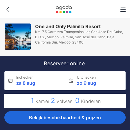
One and Only Palmilla Resort
Km. 7.5 Carretera Transpeninsular, San Jose Del Cabo,
B.C.S., Mexico, Palmilla, San José del Cabo, Baja
California Sur, Mexico, 23400
Reserveer online
Inchecken
Uitchecken
za 8 aug
zo 9 aug
1
2
0
Kamer
volwas.
Kinderen
Bekijk beschikbaarheid & prijzen