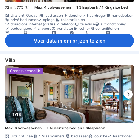
72 m²/775 ft²
Max. 4 volwassenen
1 Slaapbank / 1 Kingsize bed
Uitzicht: Oceaan
badjassen
douche
haardroger
handdoeken
privé badkamer
spiegel
toiletartikelen
draadloos internet (gratis)
telefoon
televisie
airconditioning
beddengoed
slippers
ventilator
koffie-/thee faciliteiten
minibar
balkon/terras
bureau
Raam
zitruimte
kledingkast
strijkfaciliteiten
kluis in de kamer
rookvrije kamers beschikbaar
Voer data in om prijzen te zien
Villa
Groepsvriendelijk
1/18
Max. 8 volwassenen
1 Queensize bed en 1 Slaapbank
Uitzicht: Zee
4 Slaapkamers:
badjassen
douche
haardroger