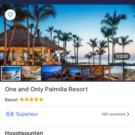
1/200
One and Only Palmilla Resort
Resort
9,6
Superieur
188 recensies
Hoogtepunten