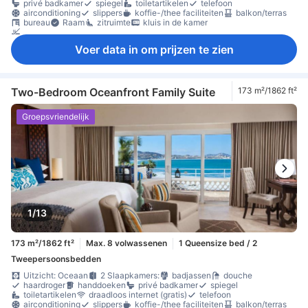
privé badkamer
spiegel
toiletartikelen
telefoon
airconditioning
slippers
koffie-/thee faciliteiten
balkon/terras
bureau
Raam
zitruimte
kluis in de kamer
rookvrije kamers beschikbaar
Voer data in om prijzen te zien
Two-Bedroom Oceanfront Family Suite
173 m²/1862 ft²
Groepsvriendelijk
1/13
173 m²/1862 ft²
Max. 8 volwassenen
1 Queensize bed / 2
Tweepersoonsbedden
Uitzicht: Oceaan
2 Slaapkamers:
badjassen
douche
haardroger
handdoeken
privé badkamer
spiegel
toiletartikelen
draadloos internet (gratis)
telefoon
airconditioning
slippers
koffie-/thee faciliteiten
balkon/terras