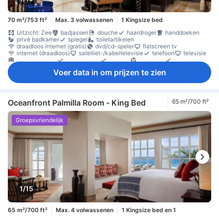
70 m²/753 ft²
Max. 3 volwassenen
1 Kingsize bed
Uitzicht: Zee
badjassen
douche
haardroger
handdoeken
privé badkamer
spiegel
toiletartikelen
draadloos internet (gratis)
dvd/cd-speler
flatscreen tv
internet (draadloos)
satelliet-/kabeltelevisie
telefoon
televisie
airconditioning
beddengoed
slippers
ventilator
wekservice
gratis fles water
koffie-/thee faciliteiten
minibar
balkon/terras
Voer data in om prijzen te zien
bureau
zitruimte
kledingkast
strijkfaciliteiten
kluis in de kamer
rookvrije kamers beschikbaar
Oceanfront Palmilla Room - King Bed
65 m²/700 ft²
Groepsvriendelijk
1/15
65 m²/700 ft²
Max. 4 volwassenen
1 Kingsize bed en 1