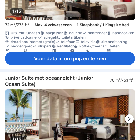
1/15
72 m²/775 ft²
Max. 4 volwassenen
1 Slaapbank / 1 Kingsize bed
Uitzicht: Oceaan
badjassen
douche
haardroger
handdoeken
privé badkamer
spiegel
toiletartikelen
draadloos internet (gratis)
telefoon
televisie
airconditioning
beddengoed
slippers
ventilator
koffie-/thee faciliteiten
minibar
balkon/terras
bureau
Raam
zitruimte
kledingkast
strijkfaciliteiten
kluis in de kamer
rookvrije kamers beschikbaar
Voer data in om prijzen te zien
Junior Suite met oceaanzicht (Junior
70 m²/753 ft²
Ocean Suite)
1/15