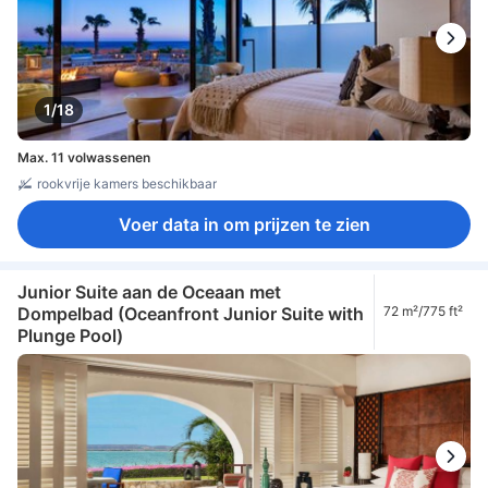
1/18
Max. 11 volwassenen
rookvrije kamers beschikbaar
Voer data in om prijzen te zien
Junior Suite aan de Oceaan met
Dompelbad (Oceanfront Junior Suite with
72 m²/775 ft²
Plunge Pool)