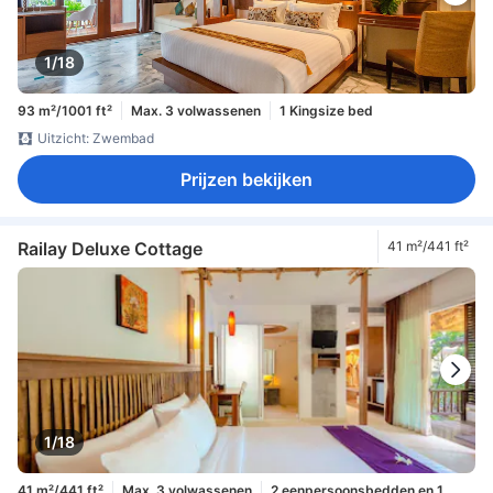
1/18
93 m²/1001 ft²
Max. 3 volwassenen
1 Kingsize bed
Uitzicht: Zwembad
Prijzen bekijken
Railay Deluxe Cottage
41 m²/441 ft²
1/18
41 m²/441 ft²
Max. 3 volwassenen
2 eenpersoonsbedden en 1