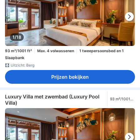
1/18
93 m²/1001 ft²
Max. 4 volwassenen
1 tweepersoonsbed en 1
Slaapbank
Uitzicht: Berg
Prijzen bekijken
Luxury Villa met zwembad (Luxury Pool
93 m²/1001
Villa)
ft²