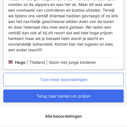
vonden ze de slippers en was het ok. Maar dit was weer
Verwen uzelf met Luxe Kamervoorzieningen in Railay Bay
een voorbeeld van controleren en boetes uitdelen. Terwijl
Resort & Spa
we tijdens ons verblijf driemaal hadden gevraagd of ze iets
aan het nachtelijk geschreeuw wilden doen van de buren
Bij Railay Bay Resort & Spa ervaart u een ongeëvenaarde
en daar helemaal niks mee werd gedaan. We raden een
luxe met een scala aan uitstekende kamervoorzieningen
verblijf dan ook af bij dit resort dat wel hele hoge prijzen
die uw verblijf onvergetelijk maken. Elke kamer is uitgerust
hanteert maar als je betaald hebt wordt je slecht en
met airconditioning, zodat u altijd kunt genieten van een
onvriendelijk behandeld. Kortom hier niet logeren en kies
aangename temperatuur. Ontspan in uw eigen aparte
een ander resort!!!
woonkamer, waar u kunt genieten van een kopje koffie of
thee, bereid met de handige koffie- en theefaciliteiten. De
Hugo
|
Thailand | Gezin met jonge kinderen
kamers zijn verder voorzien van een koelkast en een mini-
bar, perfect voor het koelen van uw favoriete drankjes.
Geniet elke ochtend van een vers exemplaar van de
Toon meer beoordelingen
dagelijkse krant, terwijl u zich omringt door de luxe van
badjassen, zachte handdoeken en hoogwaardige
beddengoed.
Terug naar kamers en prijzen
De kamers zijn ontworpen met uw comfort in gedachten,
met verduisterende gordijnen die zorgen voor een goede
nachtrust. U kunt zich ook verheugen op moderne
Alle beoordelingen
entertainmentopties, waaronder een televisie met satelliet-
en kabelzenders. Voor uw gemak zijn er ook toiletartikelen