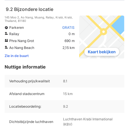
9.2
Bijzondere locatie
145 Moo 2, Ao Nang, Muang, Railay, Krabi, Krabi,
Thailand, 81180
Parkeren
GRATIS
Railay
0 m
Phra Nang Grot
690 m
Ao Nang Beach
2,15 km
Kaart bekijken
Zie in de buurt
Nuttige informatie
Verhouding prijs/kwaliteit
8.1
Afstand stadscentrum
15 km
Locatiebeoordeling:
9.2
Luchthaven Krabi International
Dichtstbijzijnde luchthaven
(KBV)