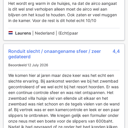
Het wordt erg warm in de huisjes, na dat de airco aangaat
is dit wel snel verholpen alleen moet de airco wel aan
Transportfaciliteiten bij Railay Bay Resort & Spa
blijven om het koud te houden. Ook zaten er veel muggen
in de kamer. Voor de rest is dit hotel echt 10/10
Bij Railay Bay Resort & Spa is het gemak van transport een
prioriteit, zodat gasten zich volledig kunnen richten op hun
Laurens
|
Nederland | (Echt)paar
ontspanning en avontuur. Het resort biedt een handige
luchthaventransferdienst aan, waarmee je zorgeloos van en
naar de luchthaven van Krabi kunt reizen. Dit zorgt ervoor
Ronduit slecht / onaangename sfeer / zeer
4,4
dat je na een lange vlucht snel kunt genieten van de
gedateerd
prachtige omgeving van Railay Bay, zonder gedoe met
openbaar vervoer of taxi's.
Beoordeeld 12 July 2026
Daarnaast is er een uitstekende taxi-service beschikbaar,
die je in staat stelt om de regio op een comfortabele manier
We komen hier al jaren maar deze keer was het echt een
te verkennen. Of je nu een dagtocht wilt maken naar
slechte ervaring. Bij aankomst werden we bij het zwembad
nabijgelegen eilanden of de lokale cultuur wilt ontdekken,
gecontroleerd of we wel echt bij het resort hoorden. Er was
het personeel helpt je graag bij het regelen van de beste
een continue controle sfeer en was niet ontspannen. Het
opties. Voor de avontuurlijke reiziger zijn er ook diverse
zwembad villa huisje viel van ellende uit elkaar en het
tours beschikbaar, zodat je het meeste uit je verblijf kunt
zwembad was niet schoon en de tegels vielen van de wand
halen. Bovendien biedt het resort gratis
af. Bij vertrek was er een kamercontrole en leek er een paar
parkeergelegenheid voor gasten die ervoor kiezen om met
slippers te ontbreken. We kregen gelijk een formulier onder
de auto te komen, wat extra gemak en flexibiliteit toevoegt
onze neus met een boete voor de slippers van 600baht.
aan je verblijf.
Nadat ik had gevraagd of ze onder het bed konden kijken