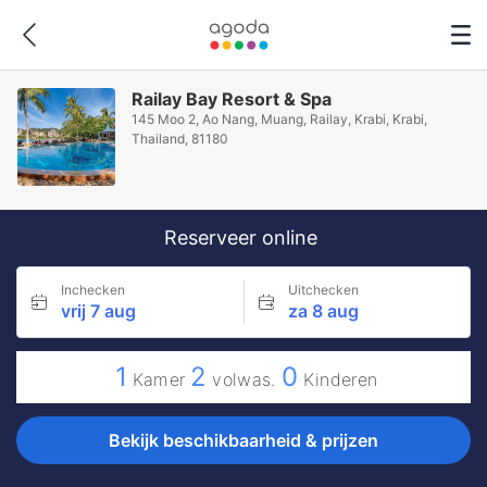
Railay Bay Resort & Spa
145 Moo 2, Ao Nang, Muang, Railay, Krabi, Krabi,
Thailand, 81180
Reserveer online
Inchecken
Uitchecken
vrij 7 aug
za 8 aug
1
2
0
Kamer
volwas.
Kinderen
Bekijk beschikbaarheid & prijzen