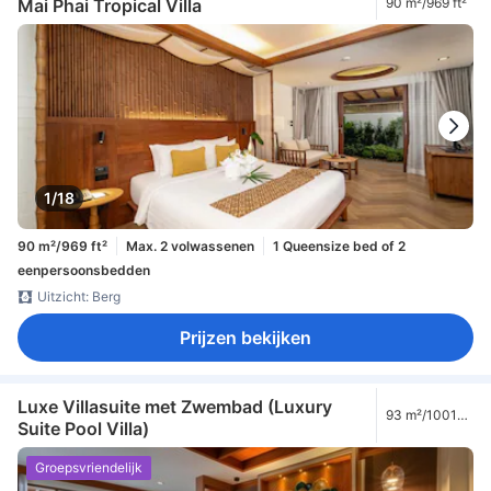
Mai Phai Tropical Villa
90 m²/969 ft²
1/18
90 m²/969 ft²
Max. 2 volwassenen
1 Queensize bed of 2
eenpersoonsbedden
Uitzicht: Berg
Prijzen bekijken
Luxe Villasuite met Zwembad (Luxury
93 m²/1001
Suite Pool Villa)
ft²
Groepsvriendelijk