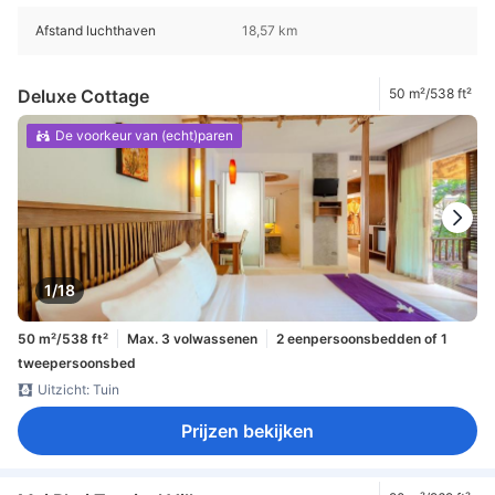
Afstand luchthaven
18,57 km
Deluxe Cottage
50 m²/538 ft²
De voorkeur van (echt)paren
1/18
50 m²/538 ft²
Max. 3 volwassenen
2 eenpersoonsbedden of 1
tweepersoonsbed
Uitzicht: Tuin
Prijzen bekijken