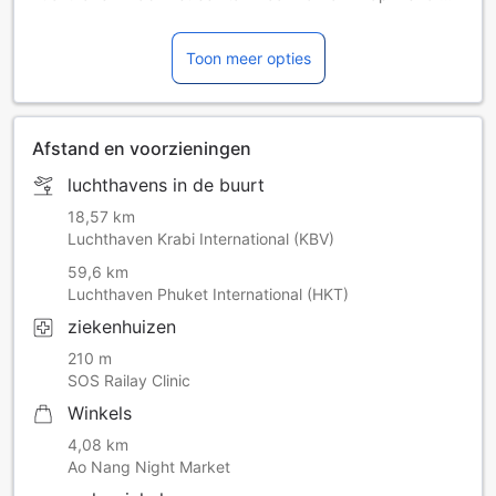
Aonang Beach te gaan. Er wordt een
luchthaventransfertoeslag in rekening gebracht. Neem
Toon meer opties
voor meer informatie rechtstreeks contact met de
accommodatie op.
Afstand en voorzieningen
luchthavens in de buurt
18,57 km
Luchthaven Krabi International (KBV)
59,6 km
Luchthaven Phuket International (HKT)
ziekenhuizen
210 m
SOS Railay Clinic
Winkels
4,08 km
Ao Nang Night Market