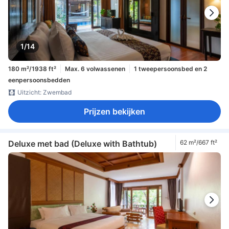
1/14
180 m²/1938 ft²
Max. 6 volwassenen
1 tweepersoonsbed en 2
eenpersoonsbedden
Uitzicht: Zwembad
Prijzen bekijken
Deluxe met bad (Deluxe with Bathtub)
62 m²/667 ft²