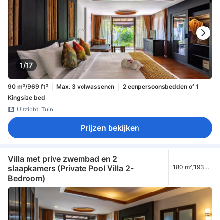
1/17
90 m²/969 ft²
Max. 3 volwassenen
2 eenpersoonsbedden of 1
Kingsize bed
Uitzicht: Tuin
Prijzen bekijken
Villa met prive zwembad en 2
slaapkamers (Private Pool Villa 2-
180 m²/1938
ft²
Bedroom)