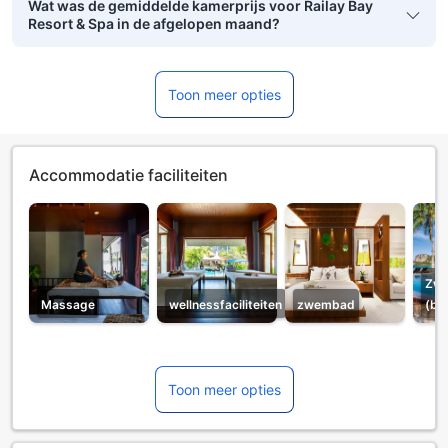
Wat was de gemiddelde kamerprijs voor Railay Bay
Resort & Spa in de afgelopen maand?
Toon meer opties
Accommodatie faciliteiten
Zw
Massage
wellnessfaciliteiten
zwembad
(bu
Toon meer opties