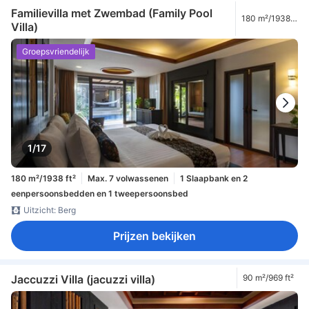
Familievilla met Zwembad (Family Pool
180 m²/1938
Villa)
ft²
Groepsvriendelijk
1/17
180 m²/1938 ft²
Max. 7 volwassenen
1 Slaapbank en 2
eenpersoonsbedden en 1 tweepersoonsbed
Uitzicht: Berg
Prijzen bekijken
Jaccuzzi Villa (jacuzzi villa)
90 m²/969 ft²