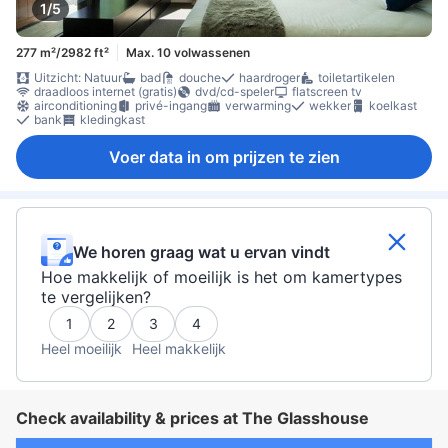
1/5
277 m²/2982 ft²
Max. 10 volwassenen
Uitzicht: Natuur
bad
douche
haardroger
toiletartikelen
draadloos internet (gratis)
dvd/cd-speler
flatscreen tv
airconditioning
privé-ingang
verwarming
wekker
koelkast
bank
kledingkast
Voer data in om prijzen te zien
We horen graag wat u ervan vindt
Hoe makkelijk of moeilijk is het om kamertypes
te vergelijken?
1
2
3
4
Heel moeilijk
Heel makkelijk
Check availability & prices at The Glasshouse