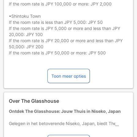
If the room rate is JPY 100,000 or more: JPY 2,000
•Shintoku Town
If the room rate is less than JPY 5,000: JPY 50
If the room rate is JPY 5,000 or more and less than JPY
20,000: JPY 100
If the room rate is JPY 20,000 or more and less than JPY
50,000: JPY 200
If the room rate is JPY 50,000 or more: JPY 500
Akaigawa Village
If the room rate is JPY 8,000 or more and less than JPY
Toon meer opties
20,000: JPY 200
If the room rate is JPY 20,000 or more: JPY 500
•Shimukkapu Village
Over The Glasshouse
If the room rate is less than JPY 20,000: JPY 100
If the room rate is JPY 20,000 or more and less than JPY
Ontdek The Glasshouse: Jouw Thuis in Niseko, Japan
50,000: JPY 200
If the room rate is JPY 50,000 or more: JPY 500
Gelegen in het betoverende Niseko, Japan, biedt The
Glasshouse een unieke en comfortabele uitvalsbasis voor
•Rusutsu Village
reizigers die op zoek zijn naar avontuur en ontspanning. Dit