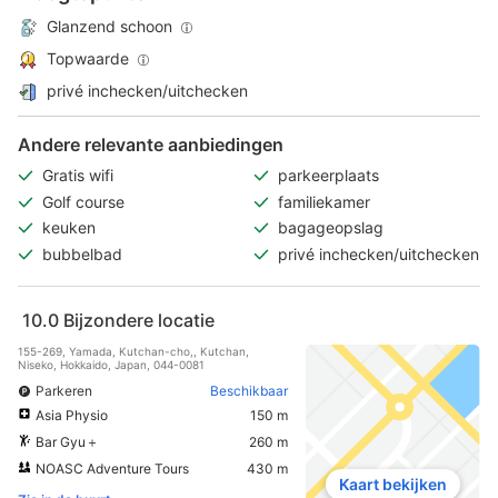
Glanzend schoon
Topwaarde
privé inchecken/uitchecken
Andere relevante aanbiedingen
Gratis wifi
parkeerplaats
Golf course
familiekamer
keuken
bagageopslag
bubbelbad
privé inchecken/uitchecken
10.0
Bijzondere locatie
155-269, Yamada, Kutchan-cho,, Kutchan,
Niseko, Hokkaido, Japan, 044-0081
Parkeren
Beschikbaar
Asia Physio
150 m
Bar Gyu＋
260 m
NOASC Adventure Tours
430 m
Kaart bekijken