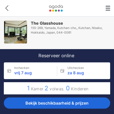
The Glasshouse
155-269, Yamada, Kutchan-cho,, Kutchan, Niseko,
Hokkaido, Japan, 044-0081
Reserveer online
Inchecken
Uitchecken
vrij 7 aug
za 8 aug
1
2
0
Kamer
volwas.
Kinderen
Bekijk beschikbaarheid & prijzen